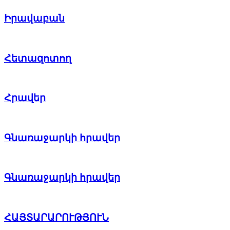
Իրավաբան
Հետազոտող
Հրավեր
Գնառաջարկի հրավեր
Գնառաջարկի հրավեր
ՀԱՅՏԱՐԱՐՈՒԹՅՈՒՆ