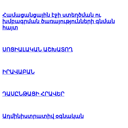
Համացանցային էջի ստեղծման ու
խմբագրման ծառայությունների գնման
հայտ
ՍՈՑԻԱԼԱԿԱՆ ԱՇԽԱՏՈՂ
ԻՐԱՎԱԲԱՆ
ԴԱՍԸՆԹԱՑԻ ՀՐԱՎԵՐ
Ադմինիստրատիվ օգնական