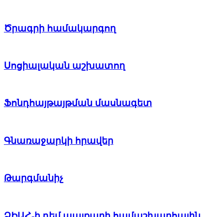
Ծրագրի համակարգող
Սոցիալական աշխատող
Ֆոնդհայթայթման մասնագետ
Գնառաջարկի հրավեր
Թարգմանիչ
ՁԻԱՀ-ի դեմ պայքարի համաշխարհային