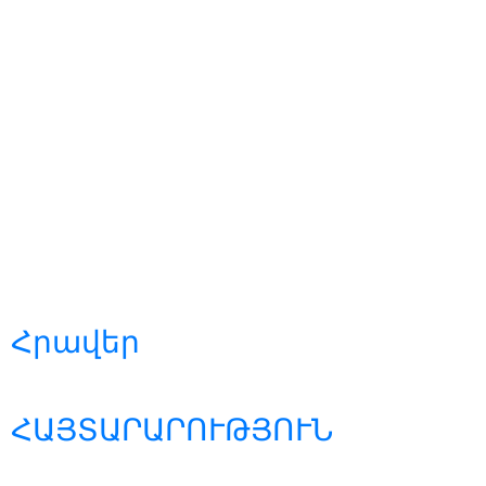
Հրավեր
ՀԱՅՏԱՐԱՐՈՒԹՅՈՒՆ