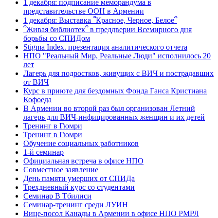
1 декабря: подписание меморандума в
представительстве ООН в Армении
1 декабря: Выставка ՞Красное, Черное, Белое՞
՞Живая библиотек՞ в преддверии Всемирного дня
борьбы со СПИДом
Stigma Index. презентация аналитического отчета
НПО "Реальный Мир, Реальные Люди" исполнилось 20
лет
Лагерь для подростков, живущих с ВИЧ и пострадавших
от ВИЧ
Курс в приюте для бездомных Фонда Ганса Кристиана
Кофоеда
В Армении во второй раз был организован Летний
лагерь для ВИЧ-инфицированных женщин и их детей
Тренинг в Гюмри
Тренинг в Гюмри
Обучение социальных работников
1-й семинар
Официальная встреча в офисе НПО
Совместное заявление
День памяти умерших от СПИДа
Трехдневный курс со студентами
Семинар В Тбилиси
Семинар-тренинг среди ЛУИН
Вице-посол Канады в Армении в офисе НПО РМРЛ