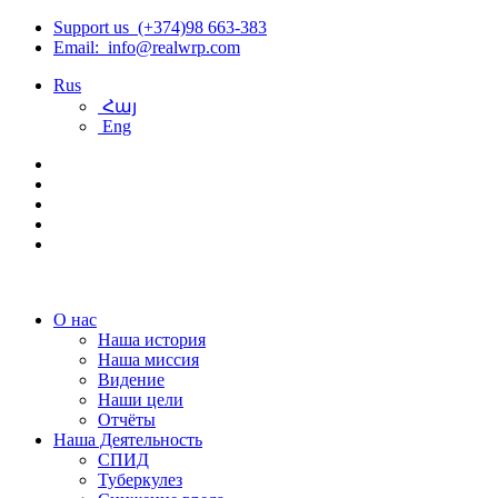
Support us (+374)98 663-383
Email: info@realwrp.com
Rus
Հայ
Eng
О нас
Наша история
Наша миссия
Видение
Наши цели
Отчёты
Наша Деятельность
СПИД
Туберкулез