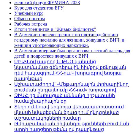
женский форум ФЕМИНА 2023
Курс для студентов ЕГУ
Учебный курс
Обмен опытом
Рабочая встреча
Итоги тренингов и "Живых библиотек"
В Армении провели тренинг по противодействию
гендерному насилию для женщин, живущих с ВИЧ, и
женщин употребляющих наркотики.
В Армении впервые был организован летний лагерь для
детей и подростков живущих с ВИЧ
ՄԻԱՎ-ով ապրող և ԹՆՕ կանանց
նկատմամաբ գենդերային հիմքով բռնության
դեմ հակազդում ՀՀ-ում» խորագրով եռօրյա
դասընթաց
Աշխատաժողով՝ «Մեթադոնային փոխարինող
բուժման ընդլայնումը ՀՀ-ում» խորագրով
ՁԻԱՀ-ից մահացած անձանց հիշատակի
համաշխարհային օր
Տեղի ունեցավ երկօրյա վերապատրաստում
վնասի նվազեցման ծրագրում ընդգրկված
աշխատակիցների համար
Թմրաբանական հիվանդությունների բուժման
արդի հարցերը թեմայով դասընթաց