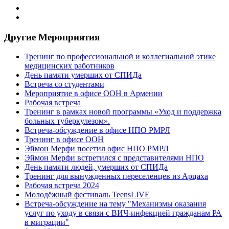
Другие Мероприятия
Тренинг по профессиональной и коллегиальной этике
медицинских работников
День памяти умерших от СПИДа
Встреча со студентами
Мероприятие в офисе ООН в Армении
Рабочая встреча
Тренинг в рамках новой программы «Уход и поддержка
больных туберкулезом».
Встреча-обсуждение в офисе НПО РМРЛ
Тренинг в офисе ООН
Эймон Мерфи посетил офис НПО РМРЛ
Эймон Мерфи встретился с представителями НПО
День памяти людей, умерших от СПИДа
Тренинг для вынужденных переселенцев из Арцаха
Рабочая встреча 2024
Молодёжный фестиваль TeensLIVE
Встреча-обсуждение на тему "Механизмы оказания
услуг по уходу в связи с ВИЧ-инфекцией гражданам РА
в миграции"