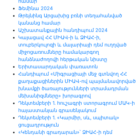
համար
Ֆեմինա 2024
Թրեյնինգ Արցախից բռնի տեղահանված
կանանց համար
Աշխատանքային հանդիպում 2024
Կայացավ ՀՀ ՄԻԱՎ-ի և ՁԻԱՀ-ի,
տուբերկուլոզի և մալարիայի դեմ ուղղված
միջոցառումները համակարգող
հանձնաժողովի հերթական նիստը
Երիտասարդական փառատոն
Հանդիպում «Միգրացիայի մեջ գտնվող ՀՀ
քաղաքացիներին ՄԻԱՎ-ով պայմանավորված
խնամքի ծառայությունների տրամադրման
մեխանիզմները» խորագրով
Դեկտեմբերի 1. հուշագրի ստորագրում ՄԱԿ-ի
հայաստանյան գրասենյակում
Դեկտեմբերի 1. «Կարմիր, սև, սպիտակ»
ցուցադրություն
«Կենդանի գրադարան»՝ ՁԻԱՀ-ի դեմ