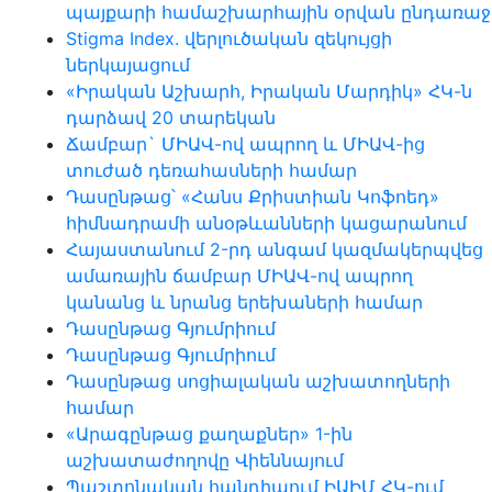
պայքարի համաշխարհային օրվան ընդառաջ
Stigma Index. վերլուծական զեկույցի
ներկայացում
«Իրական Աշխարհ, Իրական Մարդիկ» ՀԿ-ն
դարձավ 20 տարեկան
Ճամբար` ՄԻԱՎ-ով ապրող և ՄԻԱՎ-ից
տուժած դեռահասների համար
Դասընթաց՝ «Հանս Քրիստիան Կոֆոեդ»
հիմնադրամի անօթևանների կացարանում
Հայաստանում 2-րդ անգամ կազմակերպվեց
ամառային ճամբար ՄԻԱՎ-ով ապրող
կանանց և նրանց երեխաների համար
Դասընթաց Գյումրիում
Դասընթաց Գյումրիում
Դասընթաց սոցիալական աշխատողների
համար
«Արագընթաց քաղաքներ» 1-ին
աշխատաժողովը Վիեննայում
Պաշտոնական հանդիպում ԻԱԻՄ ՀԿ-ում