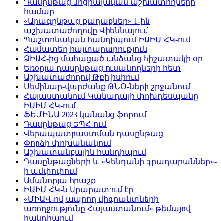
Դասընթաց սոցիալական աշխատողների
համար
«Արագընթաց քաղաքներ» 1-ին
աշխատաժողովը Վիեննայում
Պաշտոնական հանդիպում ԻԱԻՄ ՀԿ-ում
Համատեղ հայտարարություն
ՁԻԱՀ-ից մահացած անձանց հիշատակի օր
Եռօրյա դասընթաց ուսանողների հետ
Աշխատաժողով Թբիլիսիում
Սեմինար-վարժանք ԹՆՕ-ների շրջանում
Հայաստանում Կանադայի փոխդեսպանը
ԻԱԻՄ ՀԿ-ում
ՖԵՄԻՆԱ 2023 կանանց ֆորում
Դասընթաց ԵՊՀ-ում
Վերապատրաստման դասընթաց
Փորձի փոխանակում
Աշխատանքային հանդիպում
Դասընթացների և «Կենդանի գրադարաններ»-
ի ամփոփում
Ամանորյա հրաշք
ԻԱԻՄ ՀԿ-ն Արարատում էր
«ՄԻԱՎ-ով ապրող միգրանտների
առողջությունը Հայաստանում» թեմայով
հանդիպում