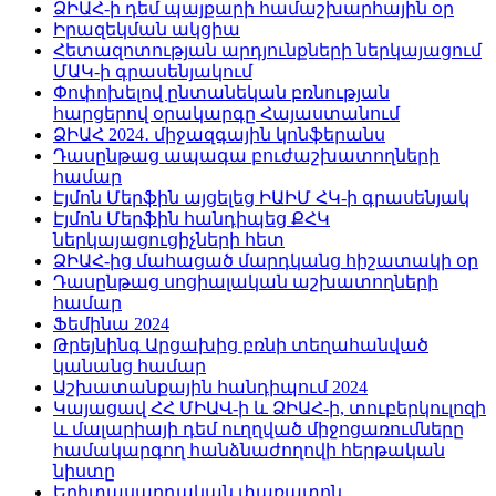
ՁԻԱՀ-ի դեմ պայքարի համաշխարհային օր
Իրազեկման ակցիա
Հետազոտության արդյունքների ներկայացում
ՄԱԿ-ի գրասենյակում
Փոփոխելով ընտանեկան բռնության
հարցերով օրակարգը Հայաստանում
ՁԻԱՀ 2024․ միջազգային կոնֆերանս
Դասընթաց ապագա բուժաշխատողների
համար
Էյմոն Մերֆին այցելեց ԻԱԻՄ ՀԿ-ի գրասենյակ
Էյմոն Մերֆին հանդիպեց ՔՀԿ
ներկայացուցիչների հետ
ՁԻԱՀ-ից մահացած մարդկանց հիշատակի օր
Դասընթաց սոցիալական աշխատողների
համար
Ֆեմինա 2024
Թրեյնինգ Արցախից բռնի տեղահանված
կանանց համար
Աշխատանքային հանդիպում 2024
Կայացավ ՀՀ ՄԻԱՎ-ի և ՁԻԱՀ-ի, տուբերկուլոզի
և մալարիայի դեմ ուղղված միջոցառումները
համակարգող հանձնաժողովի հերթական
նիստը
Երիտասարդական փառատոն