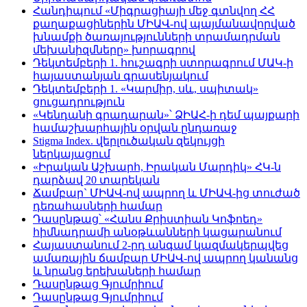
Հանդիպում «Միգրացիայի մեջ գտնվող ՀՀ
քաղաքացիներին ՄԻԱՎ-ով պայմանավորված
խնամքի ծառայությունների տրամադրման
մեխանիզմները» խորագրով
Դեկտեմբերի 1. հուշագրի ստորագրում ՄԱԿ-ի
հայաստանյան գրասենյակում
Դեկտեմբերի 1. «Կարմիր, սև, սպիտակ»
ցուցադրություն
«Կենդանի գրադարան»՝ ՁԻԱՀ-ի դեմ պայքարի
համաշխարհային օրվան ընդառաջ
Stigma Index. վերլուծական զեկույցի
ներկայացում
«Իրական Աշխարհ, Իրական Մարդիկ» ՀԿ-ն
դարձավ 20 տարեկան
Ճամբար` ՄԻԱՎ-ով ապրող և ՄԻԱՎ-ից տուժած
դեռահասների համար
Դասընթաց՝ «Հանս Քրիստիան Կոֆոեդ»
հիմնադրամի անօթևանների կացարանում
Հայաստանում 2-րդ անգամ կազմակերպվեց
ամառային ճամբար ՄԻԱՎ-ով ապրող կանանց
և նրանց երեխաների համար
Դասընթաց Գյումրիում
Դասընթաց Գյումրիում