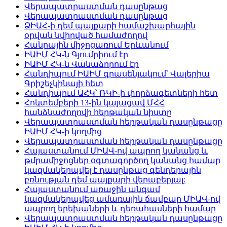
Վերապատրաստման դասընթաց
Վերապատրաստման դասընթաց
ՁԻԱՀ-ի դեմ պայքարի համաշխարհային
օրվան նվիրված համաժողով
Հանրային միջոցառում Երևանում
ԻԱԻՄ ՀԿ-ն Գյումրիում էր
ԻԱԻՄ ՀԿ-ն Վանաձորում էր
Հանդիպում ԻԱԻՄ գրասենյակում՝ Վալերիա
Գրիշեչկինայի հետ
Հանդիպում ԱՀԿ՝ ՌԿԻ-ի փորձագետների հետ
Հոկտեմբերի 13-ին կայացավ ՄՀՀ
հանձնաժողովի հերթական նիստը
Վերապատրաստման հերթական դասընթացը
ԻԱԻՄ ՀԿ-ի կողմից
Վերապատրաստման հերթական դասընթացը
Հայաստանում ՄԻԱՎ-ով ապրող կանանց և
թմրամիջոցներ օգտագործող կանանց համար
կազմակերպվել է դասընթաց գենդերային
բռնության դեմ պայքարի վերաբերյալ:
Հայաստանում առաջին անգամ
կազմակերպվեց ամառային ճամբար ՄԻԱՎ-ով
ապրող երեխաների և դեռահասների համար
Վերապատրաստման հերթական դասընթացը