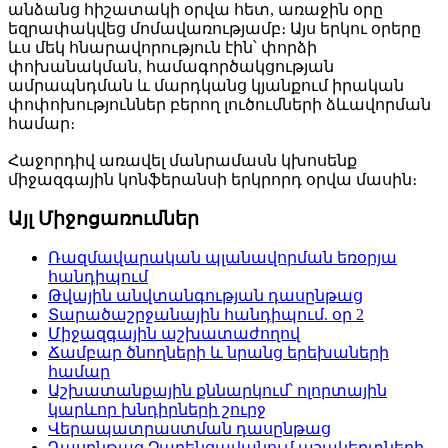
անձանց հիշատակի օրվա հետ, առաջին օրը
եզրափակվեց մոմավառությամբ։ Այս երկու օրերը
ևս մեկ հնարավորություն էին՝ փորձի
փոխանակման, համագործակցության
ամրապնդման և մարդկանց կյանքում իրական
փոփոխություններ բերող լուծումների ձևավորման
համար։
Հաջորդիվ առավել մանրամասն կխոսենք
միջազգային կոնֆերանսի երկրորդ օրվա մասին։
Այլ Միջոցառումներ
Ռազմավարական պլանավորման եռօրյա
հանդիպում
Թվային անվտանգության դասընթաց
Տարածաշրջանային հանդիպում. օր 2
Միջազգային աշխատաժողով
Ճամբար ծնողների և նրանց երեխաների
համար
Աշխատանքային քննարկում՝ ոլորտային
կարևոր խնդիրների շուրջ
Վերապատրաստման դասընթաց
Դասընթաց Չարենցավանում աշակերտների