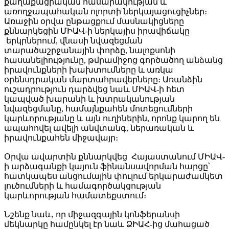
քաղաքացիական հասարակության և
առողջապահական ոլորտի ներկայացուցիչներ։
Առաջին օրվա ընթացքում մասնակիցները
քննարկեցին ՄԻԱՎ-ի ներկայիս իրավիճակը
երկրներում, վնասի նվազեցման
տարածաշրջանային փորձը, նալոքսոնի
հասանելիությունը, թմրամիջոց գործածող անձանց
իրավունքների խախտումները և առկա
օրենսդրական մարտահրավերները։ Առանձին
ուշադրություն դարձվեց նաև ՄԻԱՎ-ի հետ
կապված խարանի և խտրականության
նվազեցմանը, համայնքահեն մոտեցումների
կարևորությանը և այն ուղիներին, որոնք կարող են
ապահովել ավելի անվտանգ, ներառական և
իրավունքահեն միջավայր։
Օրվա ավարտին քննարկվեց Հայաստանում ՄԻԱՎ-
ի արձագանքի կայուն ֆինանսավորման հարցը՝
հատկապես անցումային փուլում երկարաժամկետ
լուծումների և համագործակցության
կարևորության համատեքստում։
Նշենք նաև, որ միջազգային կոնֆերանսի
մեկնարկը համընկել էր նաև ՁԻԱՀ-ից մահացած