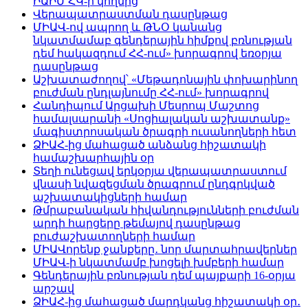
ԻԱԻՄ ՀԿ-ի կողմից
Վերապատրաստման դասընթաց
ՄԻԱՎ-ով ապրող և ԹՆՕ կանանց
նկատմամաբ գենդերային հիմքով բռնության
դեմ հակազդում ՀՀ-ում» խորագրով եռօրյա
դասընթաց
Աշխատաժողով՝ «Մեթադոնային փոխարինող
բուժման ընդլայնումը ՀՀ-ում» խորագրով
Հանդիպում Արցախի Մեսրոպ Մաշտոց
համալսարանի «Սոցիալական աշխատանք»
մագիստրոսական ծրագրի ուսանողների հետ
ՁԻԱՀ-ից մահացած անձանց հիշատակի
համաշխարհային օր
Տեղի ունեցավ երկօրյա վերապատրաստում
վնասի նվազեցման ծրագրում ընդգրկված
աշխատակիցների համար
Թմրաբանական հիվանդությունների բուժման
արդի հարցերը թեմայով դասընթաց
բուժաշխատողների համար
ՄԻԱՎորենք ջանքերը․ նոր մարտահրավերներ
ՄԻԱՎ-ի նկատմամբ խոցելի խմբերի համար
Գենդերային բռնության դեմ պայքարի 16-օրյա
արշավ
ՁԻԱՀ-ից մահացած մարդկանց հիշատակի օր․